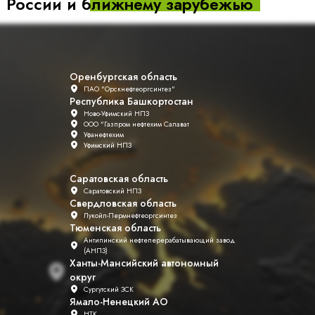
России и
ближнему зарубежью
Оренбургская область
ПАО "Орскнефтеоргсинтез"
Республика Башкортостан
Ново-Уфимский НПЗ
ООО "Газпром нефтехим Салават
Уфанефтехим
Уфимский НПЗ
Саратовская область
Саратовский НПЗ
Свердловская область
Лукойл-Пермнефтеоргсинтез
Тюменская область
Антипинский нефтеперерабатывающий завод
(АНПЗ)
Ханты-Мансийский автономный
округ
Сургутский ЗСК
Ямало-Ненецкий АО
НТК