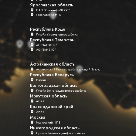
Ярославская область
ПАО "Славнефть-ЯНОС"
Ярославский НПЗ
Республика Коми
Лукойл-Ухтанефтепереработка
Республика Татарстан
АО "ТАИФ-НК"
АО "ТАНЕКО"
Астраханская область
Астраханский Газоперерабатывающий Завод
Республика Беларусь
Нафтан
Волгоградская область
Лукойл-Волгограднефтепереработка
Иркутская область
АНХК
Краснодарский край
АНХК
Москва
Московский НПЗ
Нижегородская область
Лукойл-Нижегороднефтеоргсинтез